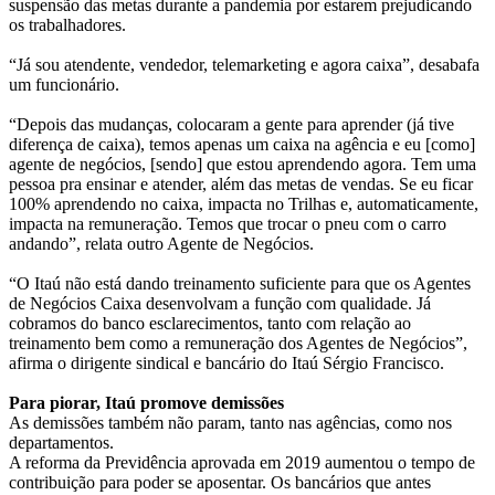
suspensão das metas durante a pandemia por estarem prejudicando
os trabalhadores.
“Já sou atendente, vendedor, telemarketing e agora caixa”, desabafa
um funcionário.
“Depois das mudanças, colocaram a gente para aprender (já tive
diferença de caixa), temos apenas um caixa na agência e eu [como]
agente de negócios, [sendo] que estou aprendendo agora. Tem uma
pessoa pra ensinar e atender, além das metas de vendas. Se eu ficar
100% aprendendo no caixa, impacta no Trilhas e, automaticamente,
impacta na remuneração. Temos que trocar o pneu com o carro
andando”, relata outro Agente de Negócios.
“O Itaú não está dando treinamento suficiente para que os Agentes
de Negócios Caixa desenvolvam a função com qualidade. Já
cobramos do banco esclarecimentos, tanto com relação ao
treinamento bem como a remuneração dos Agentes de Negócios”,
afirma o dirigente sindical e bancário do Itaú Sérgio Francisco.
Para piorar, Itaú promove demissões
As demissões também não param, tanto nas agências, como nos
departamentos.
A reforma da Previdência aprovada em 2019 aumentou o tempo de
contribuição para poder se aposentar. Os bancários que antes