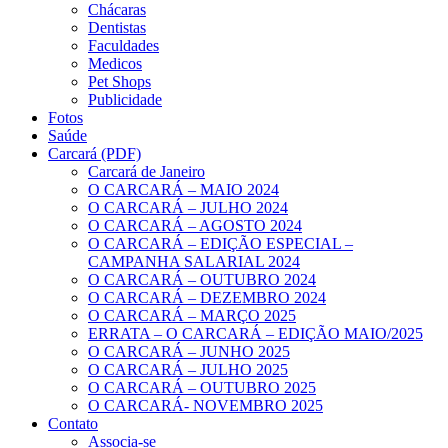
Chácaras
Dentistas
Faculdades
Medicos
Pet Shops
Publicidade
Fotos
Saúde
Carcará (PDF)
Carcará de Janeiro
O CARCARÁ – MAIO 2024
O CARCARÁ – JULHO 2024
O CARCARÁ – AGOSTO 2024
O CARCARÁ – EDIÇÃO ESPECIAL –
CAMPANHA SALARIAL 2024
O CARCARÁ – OUTUBRO 2024
O CARCARÁ – DEZEMBRO 2024
O CARCARÁ – MARÇO 2025
ERRATA – O CARCARÁ – EDIÇÃO MAIO/2025
O CARCARÁ – JUNHO 2025
O CARCARÁ – JULHO 2025
O CARCARÁ – OUTUBRO 2025
O CARCARÁ- NOVEMBRO 2025
Contato
Associa-se